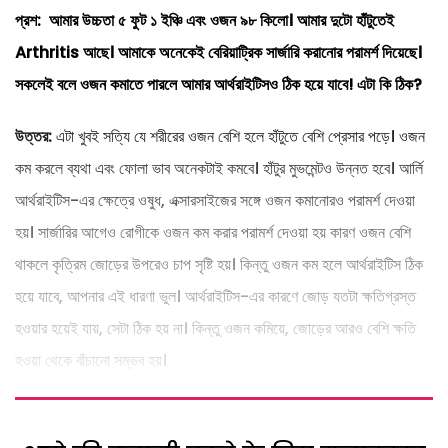
প্রশ: আমার উচ্চতা ৫ ফুট ১ ইঞ্চি এবং ওজন ৯৮ কিলো। আমার দুটো হাঁটুতেই
Arthritis আছে। আমাকে অনেকেই বেরিয়াট্রিক সার্জারি করানোর পরামর্শ দিয়েছে।
সকলেই বলে ওজন কমাতে পারলে আমার আর্থরাইটিসও ঠিক হয়ে যাবে! এটা কি ঠিক?
উত্তর:
এটা খুবই সত্যি যে শরীরের ওজন বেশি হলে হাঁটুতে বেশি প্রেসার পড়ে। ওজন
কম করলে ব্যথা এবং ফোলা ভাব অনেকটাই কমবে। হাঁটুর মুভমেন্টও উন্নত হবে। আর্লি
আর্থরাইটিস-এর ক্ষেত্রে ওষুধ, এক্সারসাইজের সঙ্গে ওজন কমানোরও পরামর্শ দেওয়া
হয়। সার্জারির আগেও রোগীকে ওজন কম করার পরামর্শ দেওয়া হয় কারণ ওজন বেশি
থাকলে কৃত্রিম জোড়ের উপরেও চাপ সৃষ্টি হয়। কিন্তু ওজন কম হলে আর্থরাইটিস ঠিক
হয়ে যাবে, আপনার এই ধারণা ভুল। আর্থরাইটিস-এর কারণে জোড় যতটা ক্ষতিগ্রস্ত
হওয়ার হয়েই যায়, সেটা ঠিক হয় না। কিন্তু ওজন কমিয়ে, জোড়ের আরও বেশি ক্ষতি
হওয়া থেকে বাঁচানো সম্ভব হয়।