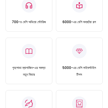
700-র বেশি অডিয়ো স্টোরিজ
6000-এর বেশি মনছোঁয়া গল্প
গৃহশোভা ম্যাগাজিন-এর সমস্ত
5000-এর বেশি লাইফস্টাইল
নতুন ফিচার
টিপস