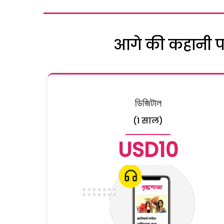
आगे की कहानी पढ़
ডিজিটাল
(1 साल)
USD10