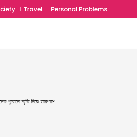
⚲
BSCRIBE
Login
ciety
Travel
Personal Problems
⚲
নেক পুরোনো স্মৃতি নিয়ে৷ তারপর?