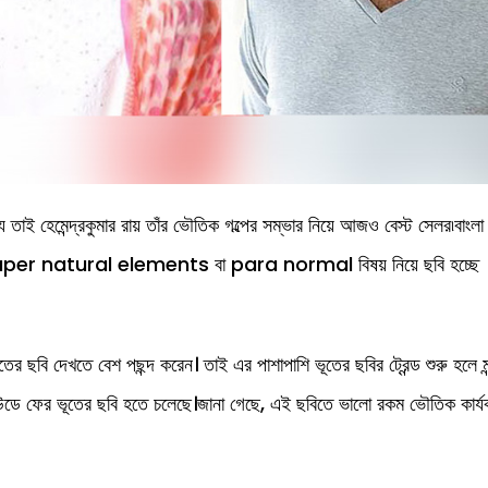
ে তাই হেমেন্দ্রকুমার রায় তাঁর ভৌতিক গল্পের সম্ভার নিয়ে আজও বেস্ট সেলর৷বাংলা
খনও super natural elements বা para normal বিষয় নিয়ে ছবি হচ্ছে
তের ছবি দেখতে বেশ পছন্দ করেন। তাই এর পাশাপাশি ভূতের ছবির ট্রেন্ড শুরু হলে মন
লিউডে ফের ভূতের ছবি হতে চলেছে।জানা গেছে, এই ছবিতে ভালো রকম ভৌতিক কার্