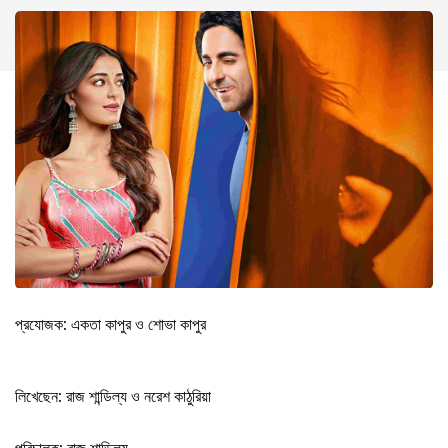
প্রযোজক: একতা কাপুর ও শোভা কাপুর
লিখেছেন: রাজ শান্ডিল্য ও নরেশ কাঠুরিয়া