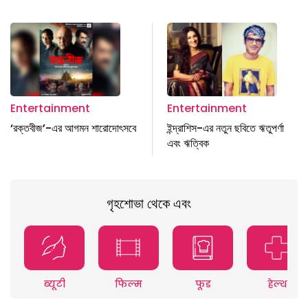
Entertainment
Entertainment
‘রক্তবীজ’-এর আগমন শারোদোৎসবে
ইন্দ্রাশিস-এর নতুন ছবিতে ঋতুপর্ণা
এবং ঋত্বিক
গৃহশোভা থেকে এবং
ब्यूटी
फिल्म
फूड
हेल्थ