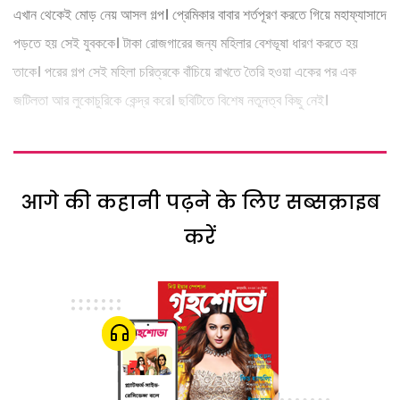
এখান থেকেই মোড় নেয় আসল গল্প। প্রেমিকার বাবার শর্তপূরণ করতে গিয়ে মহাফ্যাসাদে
পড়তে হয় সেই যুবককে। টাকা রোজগারের জন্য মহিলার বেশভূষা ধারণ করতে হয়
তাকে। পরের গল্প সেই মহিলা চরিত্রকে বাঁচিয়ে রাখতে তৈরি হওয়া একের পর এক
জটিলতা আর লুকোচুরিকে কেন্দ্র করে। ছবিটিতে বিশেষ নতুনত্ব কিছু নেই।
आगे की कहानी पढ़ने के लिए सब्सक्राइब
करें