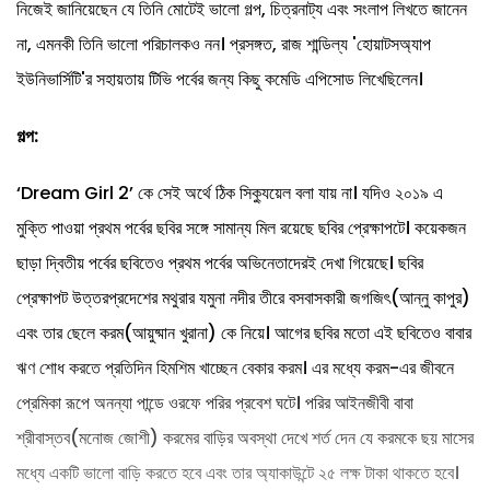
নিজেই জানিয়েছেন যে তিনি মোটেই ভালো গল্প, চিত্রনাট্য এবং সংলাপ লিখতে জানেন
না, এমনকী তিনি ভালো পরিচালকও নন। প্রসঙ্গত, রাজ শান্ডিল্য 'হোয়াটসঅ্যাপ
ইউনিভার্সিটি'র সহায়তায় টিভি পর্বের জন্য কিছু কমেডি এপিসোড লিখেছিলেন।
গল্প:
‘Dream Girl 2’ কে সেই অর্থে ঠিক সিক্যুয়েল বলা যায় না। যদিও ২০১৯ এ
মুক্তি পাওয়া প্রথম পর্বের ছবির সঙ্গে সামান্য মিল রয়েছে ছবির প্রেক্ষাপটে। কয়েকজন
ছাড়া দ্বিতীয় পর্বের ছবিতেও প্রথম পর্বের অভিনেতাদেরই দেখা গিয়েছে। ছবির
প্রেক্ষাপট উত্তরপ্রদেশের মথুরার যমুনা নদীর তীরে বসবাসকারী জগজিৎ(আন্নু কাপুর)
এবং তার ছেলে করম(আয়ুষ্মান খুরানা) কে নিয়ে। আগের ছবির মতো এই ছবিতেও বাবার
ঋণ শোধ করতে প্রতিদিন হিমশিম খাচ্ছেন বেকার করম। এর মধ্যে করম-এর জীবনে
প্রেমিকা রূপে অনন্যা পান্ডে ওরফে পরির প্রবেশ ঘটে। পরির আইনজীবী বাবা
শ্রীবাস্তব(মনোজ জোশী) করমের বাড়ির অবস্থা দেখে শর্ত দেন যে করমকে ছয় মাসের
মধ্যে একটি ভালো বাড়ি করতে হবে এবং তার অ্যাকাউন্টে ২৫ লক্ষ টাকা থাকতে হবে।