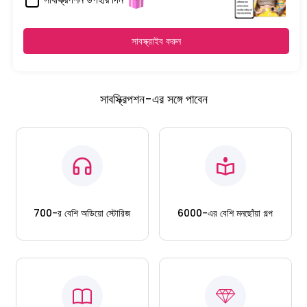
সাবস্ক্রাইব করুন
সাবস্ক্রিপশন-এর সঙ্গে পাবেন
700-র বেশি অডিয়ো স্টোরিজ
6000-এর বেশি মনছোঁয়া গল্প