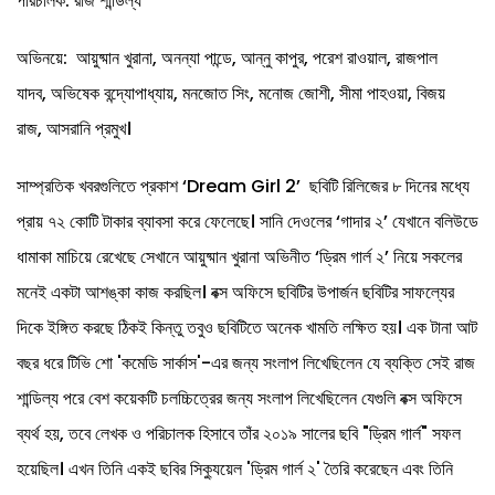
পরিচালক: রাজ শান্ডিল্য
অভিনয়ে: আয়ুষ্মান খুরানা, অনন্যা পান্ডে, আন্নু কাপুর, পরেশ রাওয়াল, রাজপাল
যাদব, অভিষেক বন্দ্যোপাধ্যায়, মনজোত সিং, মনোজ জোশী, সীমা পাহওয়া, বিজয়
রাজ, আসরানি প্রমুখ।
সাম্প্রতিক খবরগুলিতে প্রকাশ ‘Dream Girl 2’ ছবিটি রিলিজের ৮ দিনের মধ্যে
প্রায় ৭২ কোটি টাকার ব্যাবসা করে ফেলেছে। সানি দেওলের ‘গাদার ২’ যেখানে বলিউডে
ধামাকা মাচিয়ে রেখেছে সেখানে আয়ুষ্মান খুরানা অভিনীত ‘ড্রিম গার্ল ২’ নিয়ে সকলের
মনেই একটা আশঙ্কা কাজ করছিল। বক্স অফিসে ছবিটির উপার্জন ছবিটির সাফল্যের
দিকে ইঙ্গিত করছে ঠিকই কিন্তু তবুও ছবিটিতে অনেক খামতি লক্ষিত হয়। এক টানা আট
বছর ধরে টিভি শো 'কমেডি সার্কাস'-এর জন্য সংলাপ লিখেছিলেন যে ব্যক্তি সেই রাজ
শান্ডিল্য পরে বেশ কয়েকটি চলচ্চিত্রের জন্য সংলাপ লিখেছিলেন যেগুলি বক্স অফিসে
ব্যর্থ হয়, তবে লেখক ও পরিচালক হিসাবে তাঁর ২০১৯ সালের ছবি "ড্রিম গার্ল" সফল
হয়েছিল। এখন তিনি একই ছবির সিক্যুয়েল 'ড্রিম গার্ল ২' তৈরি করেছেন এবং তিনি