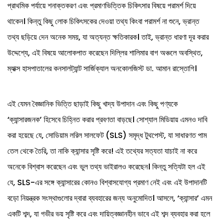
প্রাথমিক পর্যায়ে শনাক্তকরণ এবং প্রমাণভিত্তিক চিকিৎসার বিষয়ে পরামর্শ দিয়ে
থাকেন। কিন্তু কিছু লোক চিকিৎসকের দেওয়া তথ্য কিংবা পরামর্শ না শুনে, ভ্রান্ত
তথ্য ছড়িয়ে দেন অনেক সময়, যা অত্যন্ত ক্ষতিকারক। তাই, ভ্রান্ত ধারণা দূর করার
উদ্দেশ্যে, এই বিষয়ে আলোকপাত করেছেন দিল্লির শালিমার বাগ অঞ্চলে অবস্থিত,
ম্যাক্স হাসপাতালের কনসালট্যান্ট সার্জিক্যাল অনকোলজিস্ট ডা. আমান রাস্তোগি।
এই যেমন বৈজ্ঞানিক ভিত্তি ছাড়াই কিছু খাদ্য উপাদান এবং কিছু পণ্যকে
‘ক্যান্সারজনক’ হিসেবে চিহ্নিত করার প্রবণতা বাড়ছে। সোশ্যাল মিডিয়ায় এমনও দাবি
করা হয়েছে যে, সোডিয়াম লরিল সালফেট (SLS) সমৃদ্ধ টুথপেস্ট, যা সাধারণত পাম
তেল থেকে তৈরি, তা নাকি ক্যান্সার সৃষ্টি করে! এই তথ্যের সত্যতা যাচাই না করে
অনেকে বিশ্বাস করেছেন এবং ভুল তথ্য ভাইরালও করেছেন। কিন্তু সত্যিটা হল এই
যে, SLS-এর সঙ্গে ক্যান্সারের কোনও বিশ্বাসযোগ্য প্রমাণ নেই এবং এই উপাদানটি
বড়ো নিয়ন্ত্রক সংস্থাগুলোর দ্বারা ব্যবহারের জন্য অনুমোদিত। আসলে, ‘ক্যান্সার’ এমন
একটি শব্দ, যা গভীর ভয় সৃষ্টি করে এবং দায়িত্বজ্ঞানহীন ভাবে এই শব্দ ব্যবহার করা হলে