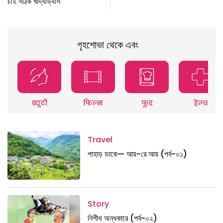
চাই সঠিক খাদ্যাভ্যাস
গৃহশোভা থেকে এবং
ब्यूटी
फिल्म
फूड
हेल्थ
Travel
পাহাড় ডাকে— আয়-রে আয় (পর্ব-০১)
Story
নিশীথ অন্ধকারে (পর্ব-০২)