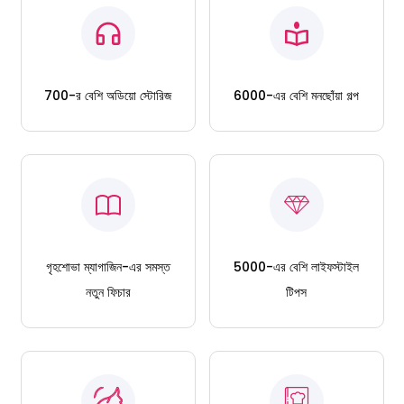
700-র বেশি অডিয়ো স্টোরিজ
6000-এর বেশি মনছোঁয়া গল্প
গৃহশোভা ম্যাগাজিন-এর সমস্ত
5000-এর বেশি লাইফস্টাইল
নতুন ফিচার
টিপস