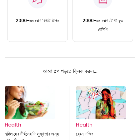
2000-এর বেশি বিউটি টিপস
2000-এর বেশি টেস্টি ফুড
রেসিপি
আরো গল্প পড়তে ক্লিক করুন...
Health
Health
মহিলাদের দীর্ঘমেয়াদি সুস্থতার জন্য
ব্রেন এজিং