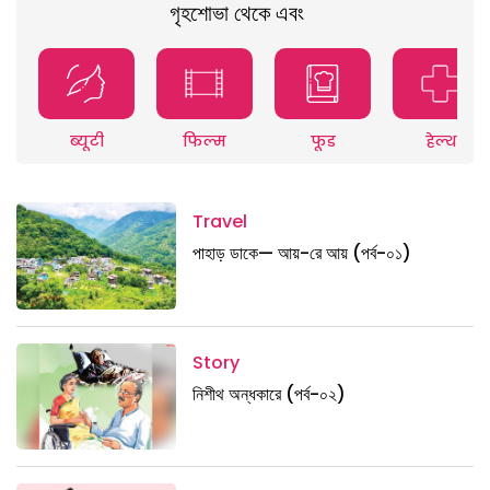
গৃহশোভা থেকে এবং
ब्यूटी
फिल्म
फूड
हेल्थ
Travel
পাহাড় ডাকে— আয়-রে আয় (পর্ব-০১)
Story
নিশীথ অন্ধকারে (পর্ব-০২)