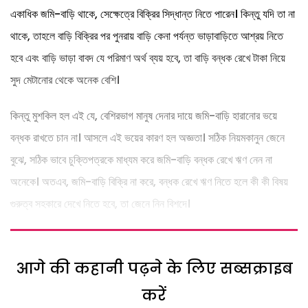
একাধিক জমি-বাড়ি থাকে, সেক্ষেত্রে বিক্রির সিদ্ধান্ত নিতে পারেন। কিন্তু যদি তা না
থাকে, তাহলে বাড়ি বিক্রির পর পুনরায় বাড়ি কেনা পর্যন্ত ভাড়াবাড়িতে আশ্রয় নিতে
হবে এবং বাড়ি ভাড়া বাবদ যে পরিমাণ অর্থ ব্যয় হবে, তা বাড়ি বন্ধক রেখে টাকা নিয়ে
সুদ মেটানোর থেকে অনেক বেশি।
কিন্তু মুশকিল হল এই যে, বেশিরভাগ মানুষ দেনার দায়ে জমি-বাড়ি হারানোর ভয়ে
বন্ধক রাখতে চান না। আসলে এই ভয়ের কারণ হল অজ্ঞতা। সঠিক নিয়মকানুন জেনে
বুঝে, সঠিক ভাবে চুক্তিপত্রকে মাধ্যম করে জমি-বাড়ি বন্ধক রেখে ঋণ নেন না
অনেকে। অতএব, জমি-বাড়ি বিক্রি না করে, বন্ধক রেখে ঋণ নিতে হলে কী কী বিষয়
গুরুত্ব সহকারে দেখে নিতে হবে, তা জেনে নিন বিশদে।
आगे की कहानी पढ़ने के लिए सब्सक्राइब
करें