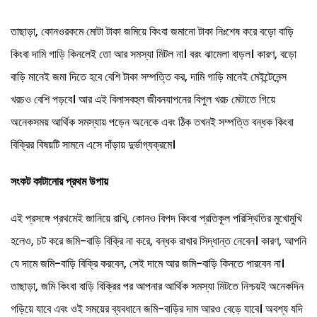
তাছাড়া, কোনওরকমে মোটা টাকা জমিয়ে কিংবা জমানো টাকা নিঃশেষ করে বড়ো বাড়ি
কিংবা দামি গাড়ি কিনলেই তো আর সমস্যা মিটল না। বরং ঝামেলা বাড়ল। কারণ, বড়ো
বাড়ি মানেই জমা দিতে হবে বেশি টাকা সম্পত্তি কর, দামি গাড়ি মানেই মেইন্টেনেন্স
খরচও বেশি পড়বে। আর এই বিলাসবহুল জীবনযাপনের বিপুল খরচ মেটাতে গিয়ে
অনেকসময় আর্থিক সমস্যায় পড়েন অনেকে এবং ঠিক তখনই সম্পত্তি বন্ধক কিংবা
বিক্রির বিষয়টি সামনে এসে দাঁড়ায় দুর্ভাগ্যক্রমে।
সংকট
কাটানোর
প্রথম
উপায়
এই প্রসঙ্গে প্রথমেই জানিয়ে রাখি, কোনও বিপদ কিংবা প্রতিকূল পরিস্থিতির মুখোমুখি
হলেও, চট করে জমি-বাড়ি বিক্রি না করে, বন্ধক রাখার সিদ্ধান্ত নেবেন। কারণ, আপনি
যে দামে জমি-বাড়ি বিক্রি করবেন, সেই দামে আর জমি-বাড়ি কিনতে পারবেন না।
তাছাড়া, জমি কিংবা বাড়ি বিক্রির পর আপনার আর্থিক সমস্যা মিটতে নিশ্চয়ই অনেকদিন
গড়িয়ে যাবে এবং ওই সময়ের ব্যবধানে জমি-বাড়ির দাম আরও বেড়ে যাবে। অবশ্য যদি