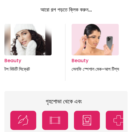
আরো গল্প পড়তে ক্লিক করুন...
Beauty
Beauty
টপ বিউটি সিক্রেট
সেলফি স্পেশাল মেক-আপ টিপ্‌স
গৃহশোভা থেকে এবং