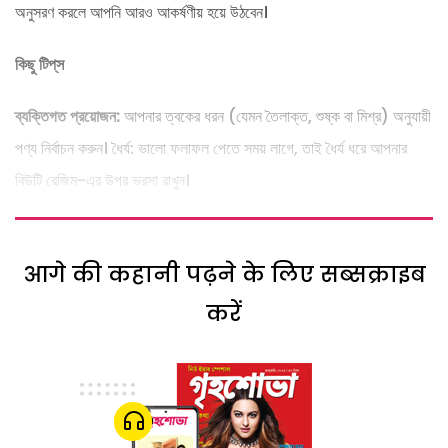
অনুসরণ করলে আপনি আরও আকর্ষণীয় হয়ে উঠবেন।
কিছু টিপ্‌স
ব্যক্তিগত প্রয়োজন:
আপনার ত্বকের ধরন (যেমন তৈলাক্ত, শুষ্ক বা মিশ্র) অনুযায়ী
পণ্য নির্বাচন করুন। ধৈর্য: ভালো ফলাফল পেতে সময় লাগে, তাই ধৈর্য ধরে আপনার
বিউটি রেজিম-এর উপর ভরসা রাখুন।
आगे की कहानी पढ़ने के लिए सब्सक्राइब
करें